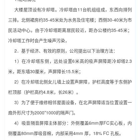
大楼屋顶设有冷却塔。冷却塔由11台机组组成，东西向排列
三排。北侧裙房约35-45米处为水务及住宅楼；西侧30-40米为市
民活动中心。由于冷却塔距离居民较近，距办公楼约35-45米；
冷却塔工作时会产生噪声污染，
2．基于经济、有效的原则，公司提出以下治理方法：
1）在冷却塔东侧，远处设置6米高的吸声屏障距冷却塔2.3
米，距东墙30厘米，声屏障长15.5米；
2）在冷却塔北侧女儿墙上设置声屏障，护栏高度等于东侧护
栏顶部（护栏高约4.8米，长26米）。
3）为了便于维修相邻屋面设备，在北声屏障适当位置设置一
扇外形尺寸为2000*1000的隔声门。
4）吸音隔音屏障主体部分：外侧覆盖6mm厚FC实心板，内
侧覆盖80mm厚吸音棉，内部采用4mm 厚，18% FC 孔板。