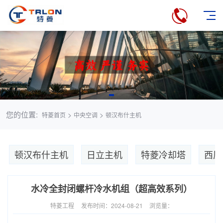
您的位置:
>
>
特菱首页
中央空调
顿汉布什主机
顿汉布什主机
日立主机
特菱冷却塔
西屋
水冷全封闭螺杆冷水机组（超高效系列）
特菱工程
发布时间：2024-08-21
浏览量：