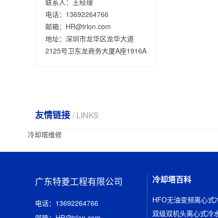
联系人：王经理
电话：13692264766
邮箱：HR@trlon.com
地址：深圳市龙华区龙华大道
2125号卫东龙商务大厦A座1916A
友情链接
/ LINKS
冷却塔维修
冷却塔百科
广东特菱工程有限公司
HFO无油变频离心式
电话：13692264766
双级双机头离心式冷
邮箱：HR@trlon.com