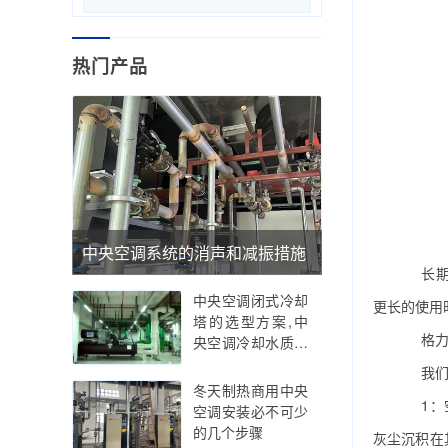
热门产品
中央空调系统的消声和减振措施
长期
中央空调闭式冷却
更长的使用
塔的选型方案,中
格
央空调冷却水质标
准
我们所
冬天制热商用中央
1：空
空调安装必不可少
的几个步骤
灰尘沉积在