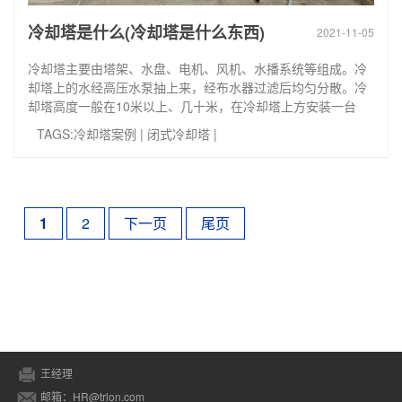
冷却塔是什么(冷却塔是什么东西)
2021-11-05
冷却塔主要由塔架、水盘、电机、风机、水播系统等组成。冷
却塔上的水经高压水泵抽上来，经布水器过滤后均匀分散。冷
却塔高度一般在10米以上、几十米，在冷却塔上方安装一台
TAGS:
冷却塔案例
|
闭式冷却塔
|
1
2
下一页
尾页
王经理
邮箱：HR@trlon.com