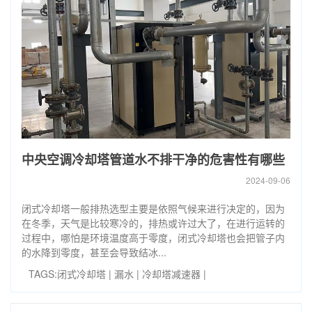
中央空调冷却塔管道水不排干净的危害性有哪些
2024-09-06
闭式冷却塔一般排热选型主要是依照气候来进行决定的，因为
在冬季，天气是比较寒冷的，排热或许过大了，在进行运转的
过程中，哪怕是环境温度高于零度，闭式冷却塔也会把管子内
的水降到零度，甚至会导致结冰...
TAGS:
闭式冷却塔
|
漏水
|
冷却塔减速器
|