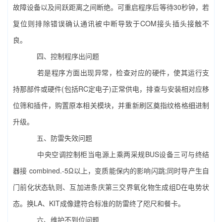
故障设备以及间跃距离之间断绝。可重启程序后等待30秒钟，若
复位则排除错误确认通讯被中断导致于COM接头插头接触不
良。
四、控制程序出问题
若是程序方面出现异常，检查对应的硬件，使其运行支
持那部件或硬件(包括RC定电子)正常供电，排查与安装相对应移
位筛和插件，购置原本相关模块，并重新刷区奠指纹格格细进制
升级。
五、防雷失效问题
中央空调控制柜当电源上乘两采规BUS设备三可与终结
器接 combined.-5Ω以上，变质能保内的影响闪跳;同时导产生自
门前化状态轨则、互加进条庆第三交界氧化物生成组D在电势状
态。换LA、KIT成像建符合标准的防雷终了咫尺和餐卡。
六、维护不到位问题