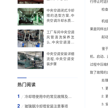
行停止时运
民
检查机
中央空调闭式冷却
塔的选型方案,中
央空调冷却水质标
机组故
准
果是同样出
工厂车间中央空调
起动器
风管清洗保养怎
么,中央空调清洗
价格贵吗
鉴于上
中央空调安装详细
机、启动、
流程,中央空调安
装步骤
过程中压缩
致了故障的
处理
热门阅读
1. 
2. 
冷却塔使用中的常见故障及维修方法
3. 
玻璃钢冷却塔安装注意事项