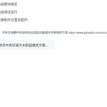
机组模块绑定
机组调试运行
更换配件位置及配件：
：
中央空调螺杆机组停机出现起动器通讯中断维修方案
https://www.gdzyktcj.com/solu
特灵中央空调冷水机组维修方案…