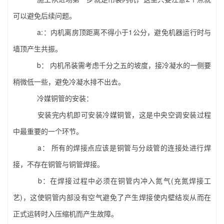
可以避免后续问题。
a:：内机离房顶距离不得小于1公分，避免机器运行时与
墙顶产生共振。
b： 内机吊装需考虑千分之五的坡度，接冷凝水的一侧要
稍微低一些，避免冷凝水排不出去。
冷媒铜管的安装：
安装完内机即可安装冷媒铜管，这是
中央空调安装
过程
中最重要的一个环节。
a： 所有的焊接点应该是铜管与分歧管的连接处进行焊
接，不存在铜管与铜管焊接。
b：在焊接过程中必须在铜管内冲入氮气(充氮焊接工
艺)，这使铜管内部没有空气避免了产生焊接使内壁结炭从而在
正式运转时入压缩机而产生故障。