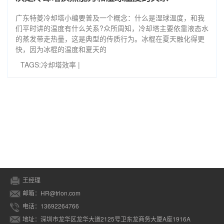
广东特菱冷却塔小编要普及一个概念：什么是湿球温度，和我
们平时讲的温度有什么关系?众所周知，冷却塔主要依靠液态水
的蒸发带走热量，这是典型的传质行为。冰棍在夏天融化得更
快，因为冰棍的温度和夏天的
TAGS:
冷却塔效率
|
王经理
邮箱：HR@trlon.com
电话：13692264766
地址：深圳市龙华区龙华大道2125号卫东龙商务大厦A座1916A