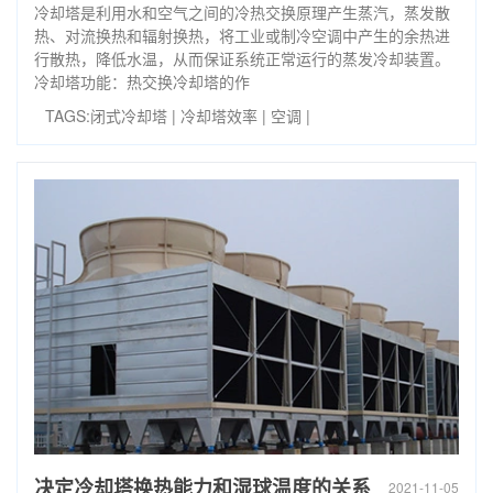
冷却塔是利用水和空气之间的冷热交换原理产生蒸汽，蒸发散
热、对流换热和辐射换热，将工业或制冷空调中产生的余热进
行散热，降低水温，从而保证系统正常运行的蒸发冷却装置。
冷却塔功能：热交换冷却塔的作
TAGS:
闭式冷却塔
|
冷却塔效率
|
空调
|
决定冷却塔换热能力和湿球温度的关系
2021-11-05