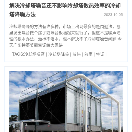
解决冷却塔噪音还不影响冷却塔散热效率的冷却
塔降噪方法
2023-10-05
冷却塔降噪的方法有许多种，市场上出现最多的是围避法，哪
里发出噪音做个房子或隔音板隔起来就行了，但这不是噪声治
理的根本办法，治标不治本，根本解决不了冷却塔噪音问题;今
天广东特菱节能空调给大家讲
TAGS:
冷却塔噪音
|
冷却塔降噪
|
散热
|
效率
|
空调
|