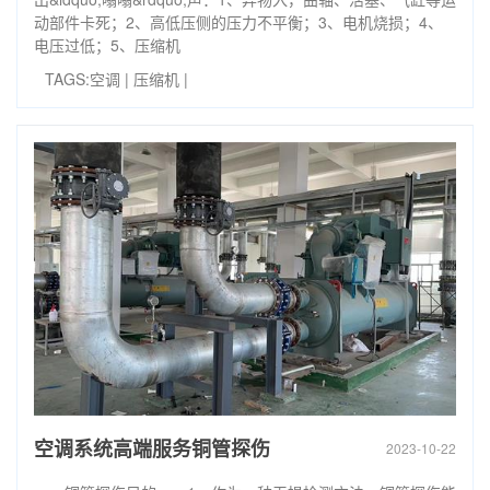
动部件卡死；2、高低压侧的压力不平衡；3、电机烧损；4、
电压过低；5、压缩机
TAGS:
空调
|
压缩机
|
空调系统高端服务铜管探伤
2023-10-22