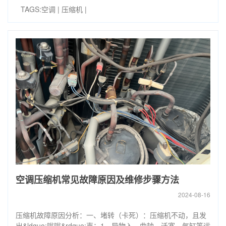
TAGS:
空调
|
压缩机
|
空调压缩机常见故障原因及维修步骤方法
2024-08-16
压缩机故障原因分析：一、堵转（卡死）：压缩机不动，且发
出&ldquo;嗡嗡&rdquo;声：1、异物入，曲轴、活塞、气缸等运