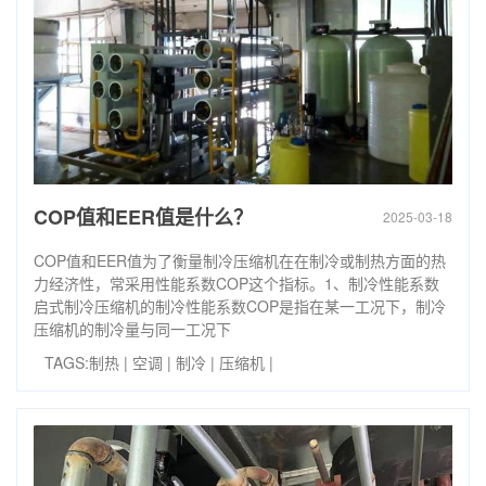
COP值和EER值是什么？
2025-03-18
COP值和EER值为了衡量制冷压缩机在在制冷或制热方面的热
力经济性，常采用性能系数COP这个指标。1、制冷性能系数
启式制冷压缩机的制冷性能系数COP是指在某一工况下，制冷
压缩机的制冷量与同一工况下
TAGS:
制热
|
空调
|
制冷
|
压缩机
|