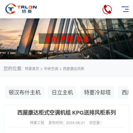
您的位置:
>
>
特菱首页
中央空调
西屋康达风柜
顿汉布什主机
日立主机
特菱冷却塔
西屋
西屋康达柜式空调机组 KPG送排风柜系列
特菱工程
发布时间：2024-08-21
浏览量：