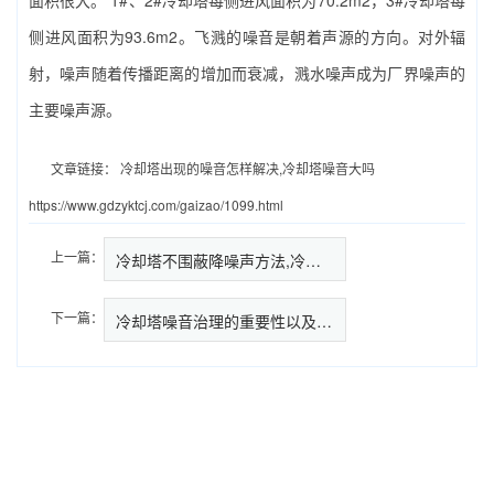
面积很大。 1#、2#冷却塔每侧进风面积为70.2m2，3#冷却塔每
侧进风面积为93.6m2。飞溅的噪音是朝着声源的方向。对外辐
射，噪声随着传播距离的增加而衰减，溅水噪声成为厂界噪声的
主要噪声源。
文章链接：
冷却塔出现的噪音怎样解决,冷却塔噪音大吗
https://www.gdzyktcj.com/gaizao/1099.html
上一篇：
冷却塔不围蔽降噪声方法,冷却塔…
下一篇：
冷却塔噪音治理的重要性以及噪声