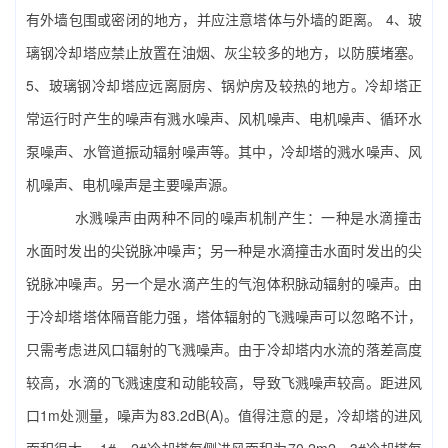
有外墙包围或密闭的地方，并应注意塔体与外墙的距离。 4、玻
璃钢冷却塔应禁止放置在油烟、灰尘较多的地方，以防膜堵塞。
5、玻璃钢冷却塔应远离厨房、锅炉房及较热的地方。冷却塔正
常运行时产生的噪声有溅水噪声、风机噪声、电机噪声、循环水
泵噪声、水管道振动辐射噪声等。其中，冷却塔的溅水噪声、风
机噪声、电机噪声是主要噪声源。
水溅噪声由两种不同的噪声机制产生：一种是水滴撞击
水面时发出的尖锐脉冲噪声；另一种是水滴撞击水面时发出的尖
锐脉冲噪声。另一个是水滴产生的气泡体积脉动辐射的噪声。由
于冷却塔塔体隔音能力强，塔体辐射的飞溅噪声可以忽略不计，
只需考虑进风口辐射的飞溅噪声。由于冷却塔内水流的落差高度
较高，水滴的飞溅速度和动能较高，导致飞溅噪声较高。距进风
口1m处测量，噪声为83.2dB(A)。值得注意的是，冷却塔的进风