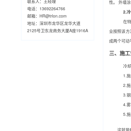
联系人：王经理
性。 外墙
电话：13692264766
2.
邮箱：HR@trlon.com
在特殊
地址：深圳市龙华区龙华大道
2125号卫东龙商务大厦A座1916A
业按照该方
成两个可动
三、施工
冷却塔
1.施
2.施
3.钢
4.雾
5.施
这就是