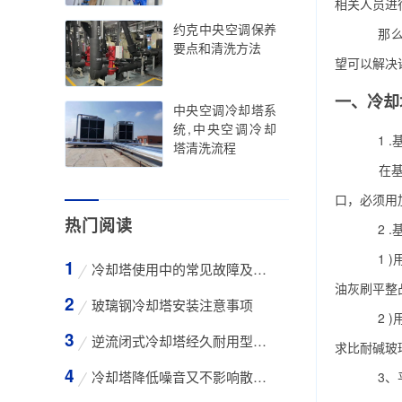
相关人员进
约克中央空调保养
那么冷
要点和清洗方法
望可以解决
一、冷却
中央空调冷却塔系
统,中央空调冷却
1 .
塔清洗流程
在基层
口，必须用
热门阅读
2 .
1 )
冷却塔使用中的常见故障及维修方法
油灰刷平整
玻璃钢冷却塔安装注意事项
2 )
逆流闭式冷却塔经久耐用型工业凉水塔
求比耐碱玻
冷却塔降低噪音又不影响散热效率的方法
3、平