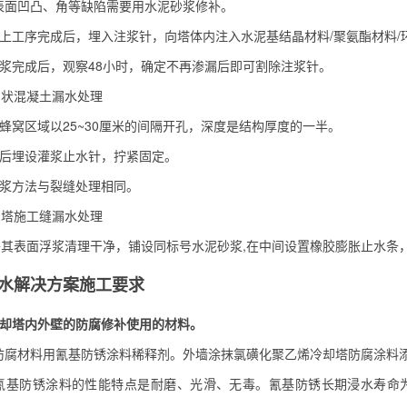
表面凹凸、角等缺陷需要用水泥砂浆修补。
上工序完成后，埋入注浆针，向塔体内注入水泥基结晶材料/聚氨酯材料/
浆完成后，观察48小时，确定不再渗漏后即可割除注浆针。
混凝土漏水处理
窝区域以25~30厘米的间隔开孔，深度是结构厚度的一半。
后埋设灌浆止水针，拧紧固定。
浆方法与裂缝处理相同。
施工缝漏水处理
面浮浆清理干净，铺设同标号水泥砂浆,在中间设置橡胶膨胀止水条，( 
水解决方案施工要求
冷却塔内外壁的防腐修补使用的材料。
防腐材料用氰基防锈涂料稀释剂。外墙涂抹氯磺化聚乙烯冷却塔防腐涂料
氰基防锈涂料的性能特点是耐磨、光滑、无毒。氰基防锈长期浸水寿命为