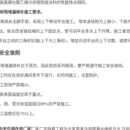
涂装氯磺化聚乙烯冷却塔防腐涂料的性能特点相同。
冷却塔堵漏修补施工要求。
高处无脚手架，采用上下移动平台施工。 塔本身结构为上部小、下部大
法，依次改变钢丝绳的上下固定点，使可动平台多次上下升降，施工者
平台之间的三角形区城(上下大三角形)，增加可动平台的上下次数，或使
安全准则
堵漏修补位于高空，因此危险系列很高，要严格遵守施工安全准则。
工时应在良好通风条件下进行，长时间施工，注意防护。
工现场严禁烟火。
铁表面温度应高于露点。
、雨、雪天和湿度超过85%时严禁施工。
工温度应在10以上。
中央空调改造厂家
厂家广东特菱工程为大家带来冷却塔漏水维修方法,冷