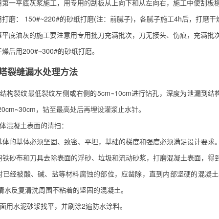
用第一平底灰浆施工，用专用的刮板从上向下和从左向右，施工中使刮板
打磨： 150#~220#的砂纸打磨(注：前腻子)，各腻子施工4h后，打
第平底油灰的施工要注意用专用批刀充满批次，刀无接头、伤痕，充满批
燥后用200#~300#的砂纸打磨。
塔裂缝漏水处理方法
构裂纹最低裂纹左侧或右侧的5cm~10cm进行钻孔，深度为泄漏到结构
0cm~30cm，钻至最高处后再埋设灌浆止水针。
体混凝土表面的清扫：
基体的基体必须坚固、致密、平坦，基础的梯度和强度必须满足设计要求
用铁砂布和刀具去除表面的浮砂、垃圾和流动砂浆，打磨混凝土表面，得
对已经被酸、碱、盐等材料腐蚀的部位，应凿除，直到内部坚硬的混凝土
清水反复清洗周围不粘着的坚固的混凝土。
面用水泥砂浆找平，并刷涂2遍防水涂料。