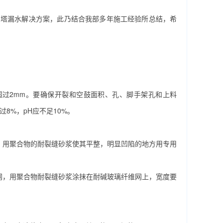
塔漏水解决方案，此乃结合我部多年施工经验所总结，希
过2mm。要确保开裂和空鼓面积、孔、脚手架孔和上料
8%，pH应不足10%。
，用聚合物的耐裂缝砂浆使其平整，明显凹陷的地方用专用
网，用聚合物耐裂缝砂浆涂抹在耐碱玻璃纤维网上，宽度要