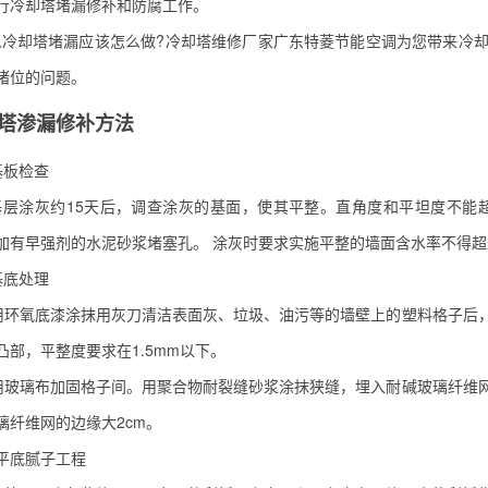
行冷却塔堵漏修补和防腐工作。
却塔堵漏应该怎么做?冷却塔维修厂家广东特菱节能空调为您带来冷却
诸位的问题。
塔渗漏修补方法
基板检查
涂灰约15天后，调查涂灰的基面，使其平整。直角度和平坦度不能超
加有早强剂的水泥砂浆堵塞孔。 涂灰时要求实施平整的墙面含水率不得超过
基底处理
用环氧底漆涂抹用灰刀清洁表面灰、垃圾、油污等的墙壁上的塑料格子后
凸部，平整度要求在1.5mm以下。
用玻璃布加固格子间。用聚合物耐裂缝砂浆涂抹狭缝，埋入耐碱玻璃纤维
璃纤维网的边缘大2cm。
底腻子工程