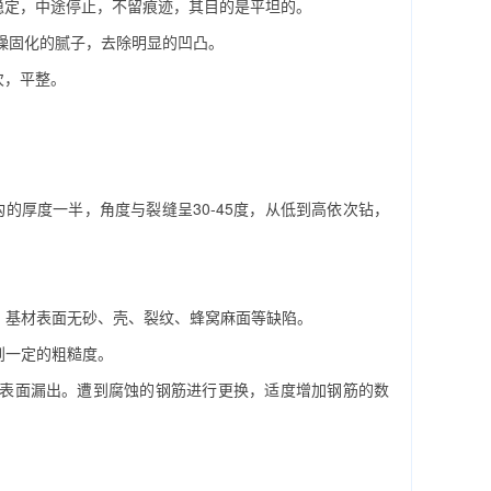
稳定，中途停止，不留痕迹，其目的是平坦的。
磨干燥固化的腻子，去除明显的凹凸。
次，平整。
的厚度一半，角度与裂缝呈30-45度，从低到高依次钻，
。基材表面无砂、壳、裂纹、蜂窝麻面等缺陷。
到一定的粗糙度。
表面漏出。遭到腐蚀的钢筋进行更换，适度增加钢筋的数