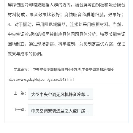
屏障包围冷却塔或阻挡人群的方向。隔音屏障由钢板和吸音隔音
材料制成，隔音效果比较好；腐蚀吸音毯质地细腻，效果好；
4、对于振动，采用阻尼减震器，连接处采用吸振材料。当然，
中央空调冷却塔的噪声控制应具体问题具体分析。特菱节能空调
因地制宜，通过现场勘察、科学控制，为您制定最优方案，保证
效果与成本的协调。
文章链接：
中央空调冷却塔降噪的4种方法,中央空调冷却塔降噪
https://www.gdzyktcj.com/gaizao/543.html
上一篇：
大型中央空调无风机静音冷却塔,…
下一篇：
中央空调安装选型之大型厂房怎么