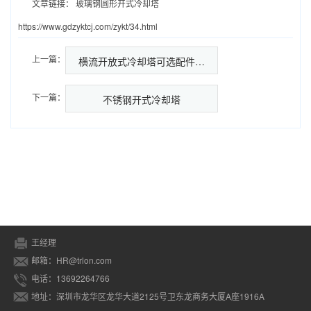
文章链接：
玻璃钢圆形开式冷却塔
https://www.gdzyktcj.com/zykt/34.html
上一篇：
横流开放式冷却塔可选配件…
下一篇：
不锈钢开式冷却塔
王经理
邮箱：HR@trlon.com
电话：13692264766
地址：深圳市龙华区龙华大道2125号卫东龙商务大厦A座1916A