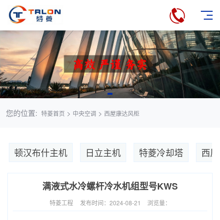
您的位置:
>
>
特菱首页
中央空调
西屋康达风柜
顿汉布什主机
日立主机
特菱冷却塔
西屋
满液式水冷螺杆冷水机组型号KWS
特菱工程
发布时间：2024-08-21
浏览量：