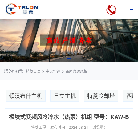
您的位置:
>
>
特菱首页
中央空调
西屋康达风柜
顿汉布什主机
日立主机
特菱冷却塔
西屋
模块式变频风冷冷水（热泵）机组 型号：KAW-B
特菱工程
发布时间：2024-08-21
浏览量：