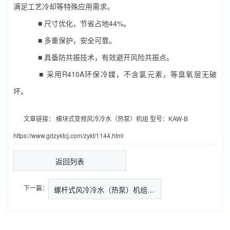
满足工艺冷却等特殊应用需求。
■ 尺寸优化，节省占地44%。
■ 多重保护，安全可靠。
■ 具备防共振技术，有效避开风险共振点。
■ 采用R410A环保冷媒，不含氯元素，等臭氧层无破
坏。
文章链接：
模块式变频风冷冷水（热泵）机组 型号：KAW-B
https://www.gdzyktcj.com/zykt/1144.html
返回列表
下一篇：
螺杆式风冷冷水（热泵）机组 型号：KAS