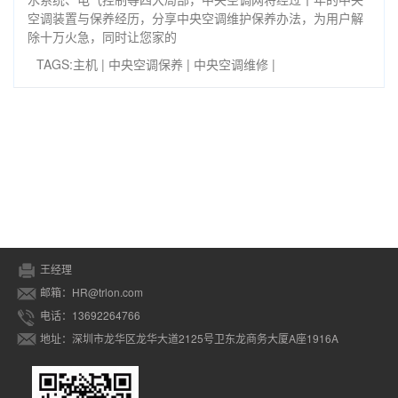
空调装置与保养经历，分享中央空调维护保养办法，为用户解
除十万火急，同时让您家的
TAGS:
主机
|
中央空调保养
|
中央空调维修
|
王经理
邮箱：HR@trlon.com
电话：13692264766
地址：深圳市龙华区龙华大道2125号卫东龙商务大厦A座1916A