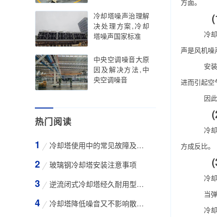
方面。
(1
冷却塔噪声治理解
决处理方案,冷却
冷
塔噪声国家标准
声是风机噪
中央空调噪音大原
安装在
因及解决方法,中
央空调噪音
进而引起空
因此，
(2
热门阅读
冷却塔
冷却塔使用中的常见故障及维修方法
方成反比。
(3
玻璃钢冷却塔安装注意事项
冷却塔
逆流闭式冷却塔经久耐用型工业凉水塔
当弹性
冷却塔降低噪音又不影响散热效率的方法
冷却塔