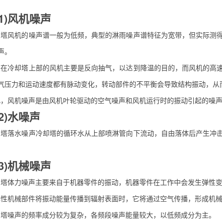
)风机噪声
却塔风机
的噪声谱一般为低频，典型的淋雨噪声谱特征为宽带，但实际测
声。
冷却塔上部的风机主要是反向抽气，以达到降温的目的，而风机的高速
气压力和运动速度都有脉动变化，转动部件的不平衡会导致结构振动，从
风机噪声是由风机叶轮驱动的空气噪声和风机运行时的振动引起的噪
)水噪声
落水噪声冷却塔的循环水从上部喷淋管向下流动，自由落体后产生冲击
)机械噪声
体力噪声主要来自于机器零件的振动，机器零件在工作中会发生弹性变
机械部件将振动能量传播到辐射表面时，它将通过空气传播，形成机械
噪声的频率成分较为复杂，各频段噪声能量较大，以低频成分为主。