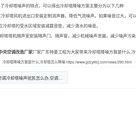
冷却塔噪声的特点，可以得出冷却塔降噪方案主要分为以下几种:
在冷却塔风机进出口安装定制消声器，降低气流噪声。如果噪音过大，可
冷却塔的受水区域安装减震音垫，减少滴水的噪音。
却塔塔机隔声室安装隔声门、隔声窗，减少机械噪声泄漏，减少噪声污染
中央空调改造厂家
厂家广东特菱工程为大家带来冷却塔降噪方案是什么,
：
冷却塔降噪方案是什么,冷却塔怎么降噪
https://www.gdzyktcj.com/news/390.html
空调冷却塔噪声扰民怎么办,空调…