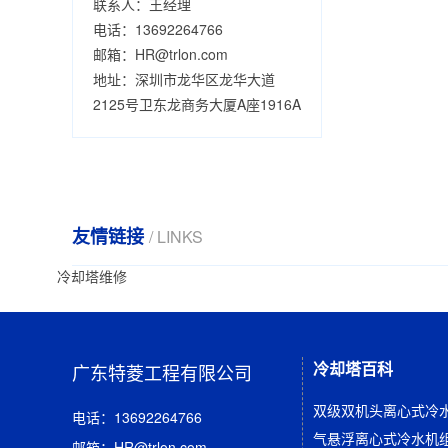
联系人：王经理
电话：13692264766
邮箱：HR@trlon.com
地址：深圳市龙华区龙华大道
2125号卫东龙商务大厦A座1916A
友情链接
/ LINKS
冷却塔维修
冷却塔百科
广东特菱工程有限公司
双级双机头离心式冷
电话：13692264766
气悬浮离心式冷水机
邮箱：HR@trlon.com