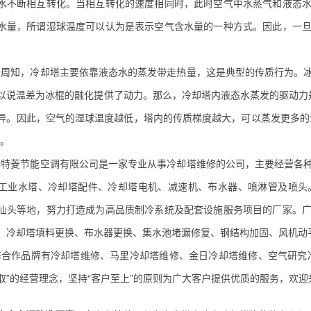
水不断相互转化。当相互转化的速度相同时，此时空气中水蒸气和液态
水量，所谓湿球温度可以认为是表示空气含水量的一种方式。因此，一
知，冷却塔主要依靠液态水的蒸发带走热量，这是典型的传质行为。冰
以说温差为冰棍的融化提供了动力。那么，冷却塔内液态水蒸发的驱动力
异。因此，空气的湿球温度越低，塔内的传质梯度越大，可以蒸发更多的
”。
菱节能空调有限公司是一家专业从事冷却塔维修的公司，主要经营各种
工业
水塔、冷却塔配件、
冷却塔电机
、减速机、布水器、喷淋管及喷头
汕头等地，努力打造成为高品质制冷系统及配套设施服务项目的厂家。
、冷却塔填料更换、布水器更换、集水池堵漏修复、钢结构加固、风机动
作品牌有冷却塔维修、马里冷却塔维修、金日冷却塔维修、空气研究冷
取”的经营理念，坚持“客户至上”的原则为广大客户提供优质的服务，欢迎