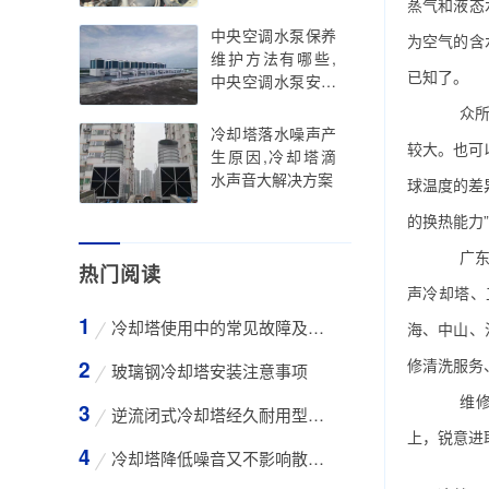
蒸气和液态
中央空调水泵保养
为空气的含
维护方法有哪些,
已知了。
中央空调水泵安装
注意事项
众所周
冷却塔落水噪声产
较大。也可
生原因,冷却塔滴
水声音大解决方案
球温度的差
的换热能力
广东特
热门阅读
声冷却塔、
冷却塔使用中的常见故障及维修方法
海、中山、
修清洗服务
玻璃钢冷却塔安装注意事项
维修合
逆流闭式冷却塔经久耐用型工业凉水塔
上，锐意进
冷却塔降低噪音又不影响散热效率的方法