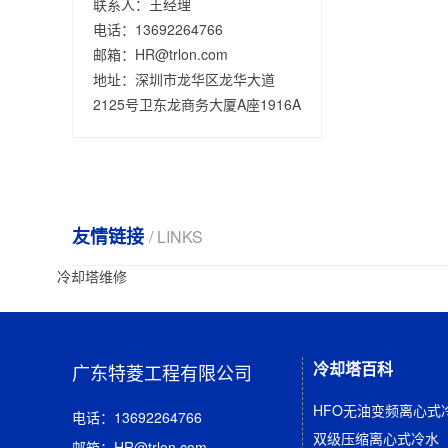
联系人：王经理
电话：13692264766
邮箱：HR@trlon.com
地址：深圳市龙华区龙华大道
2125号卫东龙商务大厦A座1916A
友情链接
/ LINKS
冷却塔维修
冷却塔百科
广东特菱工程有限公司
HFO无油变频离心式
电话：13692264766
双级压缩离心式冷水
邮箱：HR@trlon.com