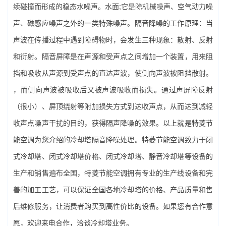
续碰撞而形成的稳态水噪声。水面;它是除机械噪声、空气动力噪
声、磁感应噪声之外的一类特殊噪声。隔音降噪的工作原理：当
声波在传播过程中遇到障碍物时，会发生三种现象：散射、反射
和衍射。隔音屏障是在声源和受声点之间增加一个装置，用来阻
挡和吸收从声源到受声点的直达声波，使侧向声波被阻挡散射。
，而侧向声波被吸收后又被声波吸收而损失。通过声屏障反射
（很小）、屏顶绕射等附加损失方式到达收声点，从而达到减轻
收声点噪声干扰的目的，获得隔声降噪的效果。以上就是特菱节
能空调为您介绍的冷却塔隔音降噪处理。特菱节能空调致力于闭
式冷却塔、闭式冷却塔价格、闭式冷却塔、
静音冷却塔
等设备的
生产和销售遍布全国，特菱节能空调拥有专业的生产线设备和完
善的加工工艺，可以保证全国各地冷却塔的价格、产品质量和售
后维修服务，让消费者购买到高性价比的设备。如果您有合作意
愿，欢迎来电合作，洽谈冷却塔业务。