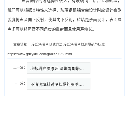
声音屏障的可选择性很大，有玻璃钢、铝合金和砖墙，
我们可以根据其特性来选择，玻璃钢跟铝合金设计时应设计夜歌
弧度将声音向下反射，使其向下反射，砖墙是沙面设计，表面噪
点多可以将声音不同角度的反射而且使用寿命长。
文章链接：
冷却塔噪音测试方法,冷却塔噪音检测规范与标准
https://www.gdzyktcj.com/gaizao/352.html
上一篇：
冷却塔降噪原理,深圳冷却塔降噪…
下一篇：
不清洗填料对冷却塔的影响,冷却