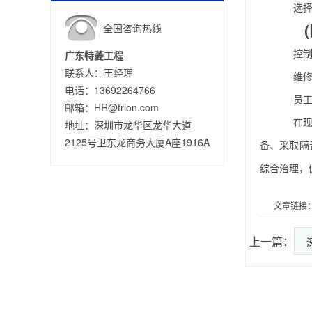
选择合
(四
全国咨询热线
控制运
广东特菱工程
联系人：王经理
维修保
电话：13692264766
员工培
邮箱：HR@trlon.com
在现代
地址：深圳市龙华区龙华大道
2125号卫东龙商务大厦A座1916A
备、采取隔
综合治理，
文章链接
上一篇：