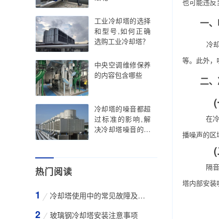
也可能违反
工业冷却塔的选择
一、噪
和型号,如何正确
选购工业冷却塔？
冷却塔
等。此外，
中央空调维修保养
的内容包含哪些
二、冷
(一
冷却塔的噪音都超
在冷却
过标准的影响,解
决冷却塔噪音的方
播噪声的区
法
(二
隔音是
热门阅读
塔内部安装
冷却塔使用中的常见故障及维修方法
玻璃钢冷却塔安装注意事项